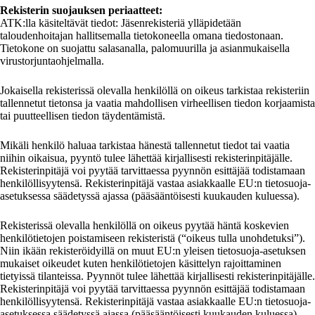
Rekisterin suojauksen periaatteet:
ATK:lla käsiteltävät tiedot: Jäsenrekisteriä ylläpidetään
taloudenhoitajan hallitsemalla tietokoneella omana tiedostonaan.
Tietokone on suojattu salasanalla, palomuurilla ja asianmukaisella
virustorjuntaohjelmalla.
Jokaisella rekisterissä olevalla henkilöllä on oikeus tarkistaa rekisteriin
tallennetut tietonsa ja vaatia mahdollisen virheellisen tiedon korjaamista
tai puutteellisen tiedon täydentämistä.
Mikäli henkilö haluaa tarkistaa hänestä tallennetut tiedot tai vaatia
niihin oikaisua, pyyntö tulee lähettää kirjallisesti rekisterinpitäjälle.
Rekisterinpitäjä voi pyytää tarvittaessa pyynnön esittäjää todistamaan
henkilöllisyytensä. Rekisterinpitäjä vastaa asiakkaalle EU:n tietosuoja-
asetuksessa säädetyssä ajassa (pääsääntöisesti kuukauden kuluessa).
Rekisterissä olevalla henkilöllä on oikeus pyytää häntä koskevien
henkilötietojen poistamiseen rekisteristä (“oikeus tulla unohdetuksi”).
Niin ikään rekisteröidyillä on muut EU:n yleisen tietosuoja-asetuksen
mukaiset oikeudet kuten henkilötietojen käsittelyn rajoittaminen
tietyissä tilanteissa. Pyynnöt tulee lähettää kirjallisesti rekisterinpitäjälle.
Rekisterinpitäjä voi pyytää tarvittaessa pyynnön esittäjää todistamaan
henkilöllisyytensä. Rekisterinpitäjä vastaa asiakkaalle EU:n tietosuoja-
asetuksessa säädetyssä ajassa (pääsääntöisesti kuukauden kuluessa).