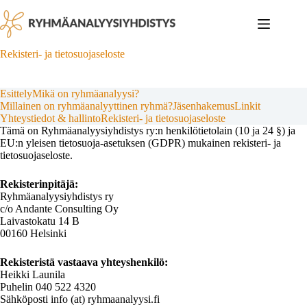
Skip
to
content
Rekisteri- ja tietosuojaseloste
Esittely
Mikä on ryhmäanalyysi?
Millainen on ryhmäanalyyttinen ryhmä?
Jäsenhakemus
Linkit
Yhteystiedot & hallinto
Rekisteri- ja tietosuojaseloste
Tämä on Ryhmäanalyysiyhdistys ry:n henkilötietolain (10 ja 24 §) ja
EU:n yleisen tietosuoja-asetuksen (GDPR) mukainen rekisteri- ja
tietosuojaseloste.
Rekisterinpitäjä:
Ryhmäanalyysiyhdistys ry
c/o Andante Consulting Oy
Laivastokatu 14 B
00160 Helsinki
Rekisteristä vastaava yhteyshenkilö:
Heikki Launila
Puhelin 040 522 4320
Sähköposti info (at) ryhmaanalyysi.fi