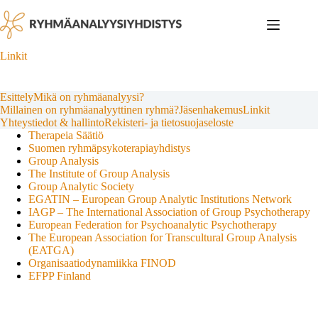
Skip
to
content
Linkit
Esittely
Mikä on ryhmäanalyysi?
Millainen on ryhmäanalyyttinen ryhmä?
Jäsenhakemus
Linkit
Yhteystiedot & hallinto
Rekisteri- ja tietosuojaseloste
Therapeia Säätiö
Suomen ryhmäpsykoterapiayhdistys
Group Analysis
The Institute of Group Analysis
Group Analytic Society
EGATIN – European Group Analytic Institutions Network
IAGP – The International Association of Group Psychotherapy
European Federation for Psychoanalytic Psychotherapy
The European Association for Transcultural Group Analysis
(EATGA)
Organisaatiodynamiikka FINOD
EFPP Finland