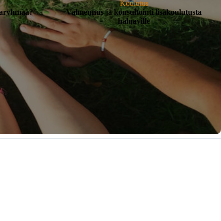
Koulutus
piaryhmää?
Valmennus ja konsultointi lisäkoulutusta
haluaville