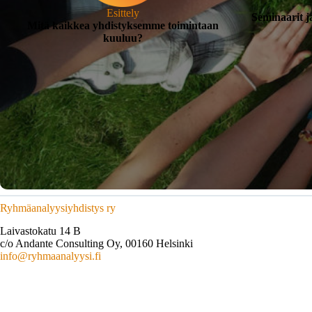
Esittely
Seminaarit j
Mitä kaikkea yhdistyksemme toimintaan
kuuluu?
Ryhmäanalyysiyhdistys ry
Laivastokatu 14 B
c/o Andante Consulting Oy,
00160 Helsinki
info@ryhmaanalyysi.fi