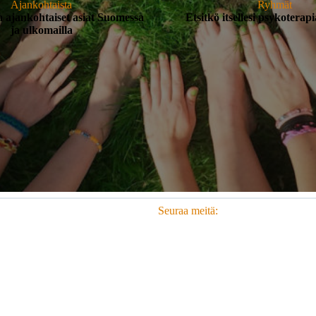
Ajankohtaista
Ryhmät
a ajankohtaiset asiat Suomessa
Etsitkö itsellesi psykotera
ja ulkomailla
Seuraa meitä: