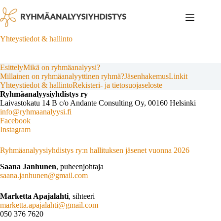
Skip
to
content
Yhteystiedot & hallinto
Esittely
Mikä on ryhmäanalyysi?
Millainen on ryhmäanalyyttinen ryhmä?
Jäsenhakemus
Linkit
Yhteystiedot & hallinto
Rekisteri- ja tietosuojaseloste
Ryhmäanalyysiyhdistys ry
Laivastokatu 14 B c/o Andante Consulting Oy, 00160 Helsinki
info@ryhmaanalyysi.fi
Facebook
Instagram
Ryhmäanalyysiyhdistys ry:n hallituksen jäsenet vuonna 2026
Saana Janhunen
, puheenjohtaja
saana.janhunen@gmail.com
Marketta Apajalahti
, sihteeri
marketta.apajalahti@gmail.com
050 376 7620